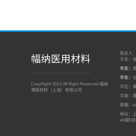
联系人
华东：张小
华东：
景
华东：
左
CopyRight 2022 All Right Reserved 幅纳
华北：黄小
薄膜材料（上海）有限公司
华南：黄小
邮箱：sal
地址：上
46幢5层