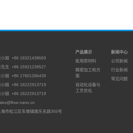
：
产品展示
新闻中心
姐 +86 18321438669
医用原材料
公司新闻
先生 +86 15921238527
精密加工和方
行业新闻
小姐 +86 17601266439
案
常见问题
姐 +86 18222913719
自动化设备与
工艺优化
姐 +86 18222913719
es@flow-nano.cn
海市松江区车墩镇南乐东路355号