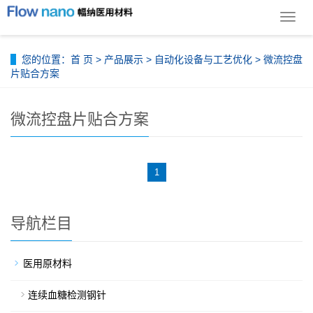
导
航
菜
您的位置：
首 页
>
产品展示
>
自动化设备与工艺优化
>
微流控盘
单
片贴合方案
微流控盘片贴合方案
1
导航栏目
医用原材料
连续血糖检测钢针