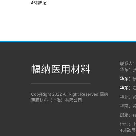
46幢5层
联系人
华东：张小
华东：
景
华东：
左
CopyRight 2022 All Right Reserved 幅纳
华北：黄小
薄膜材料（上海）有限公司
华南：黄小
邮箱：sal
地址：上
46幢5层