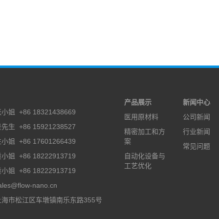
：
产品展示
新闻中心
姐 +86 18321438669
医用原材料
公司新闻
先生 +86 15921238527
精密加工和方
行业新闻
小姐 +86 17601266439
案
常见问题
姐 +86 18222913719
自动化设备与
工艺优化
姐 +86 18222913719
es@flow-nano.cn
海市松江区车墩镇南乐东路355号