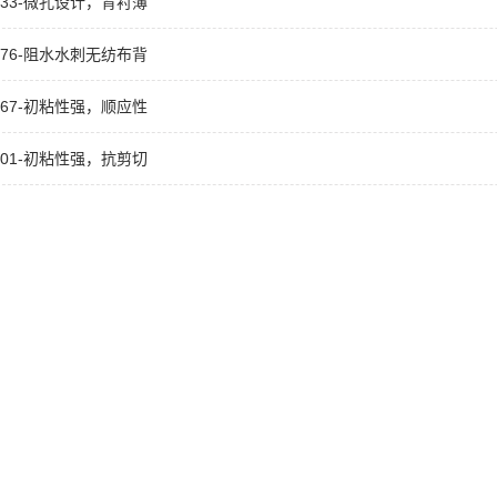
1533-微孔设计，背衬薄
1776-阻水水刺无纺布背
1567-初粘性强，顺应性
8801-初粘性强，抗剪切